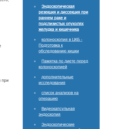
Эндоскопическая
резекция и диссекция при
раннем раке и
подслизистых опухолях
желудка и кишечника
колоноскопия в ЦКБ -
Подготовка к
е
обследованию кишки
Памятка по диете перед
колоноскопией
дополнительные
и при
исследования
список анализов на
операцию
Видеокапсульная
эндоскопия
Эндоскопические