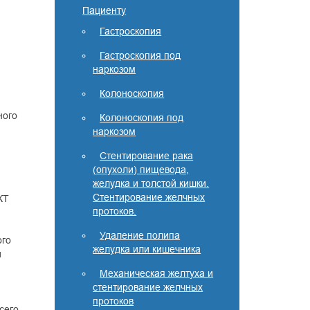
Пациенту
Гастроскопия
Гастроскопия под
наркозом
Колоноскопия
ного
Колоноскопия под
наркозом
Стентирование рака
(опухоли) пищевода,
желудка и толстой кишки.
Стентирование желчных
КТ
протоков.
Удаление полипа
ого
желудка или кишечника
и
Механическая желтуха и
стентирование желчных
протоков
сего,