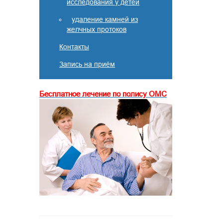
исследования у детей
удаление камней из
желчных протоков
Контакты
Запись на приём
Бесплатное лечение по полису ОМС