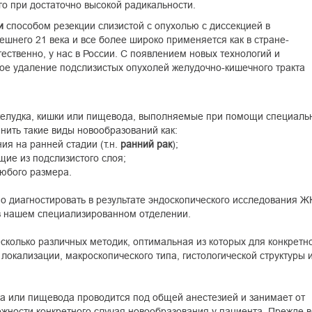
о при достаточно высокой радикальности.
и
способом резекции слизистой с опухолью с диссекцией в
шнего 21 века и все более широко применяется как в стране-
стественно, у нас в России. С появлением новых технологий и
ое удаление подслизистых опухолей желудочно-кишечного тракта
 желудка, кишки или пищевода, выполняемые при помощи специаль
нить такие виды новообразований как:
ия на ранней стадии (т.н.
ранний рак
);
щие из подслизистого слоя;
юбого размера.
о диагностировать в результате эндоскопического исследования Ж
 в нашем специализированном отделении.
сколько различных методик, оптимальная из которых для конкретн
локализации, макроскопического типа, гистологической структуры 
ка или пищевода проводится под общей анестезией и занимает от
ожности конкретного случая новообразования у пациента. Прежде в