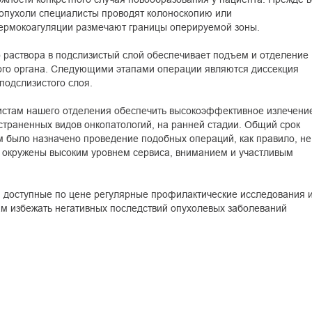
 опухоли специалисты проводят колоноскопию или
ермокоагуляции размечают границы оперируемой зоны.
 раствора в подслизистый слой обеспечивает подъем и отделение
ого органа. Следующими этапами операции являются диссекция
подслизистого слоя.
истам нашего отделения обеспечить высокоэффективное излечени
траненных видов онкопатологий, на ранней стадии. Общий срок
 было назначено проведение подобных операций, как правило, не
е окружены высоким уровнем сервиса, вниманием и участливым
доступные по цене регулярные профилактические исследования 
м избежать негативных последствий опухолевых заболеваний