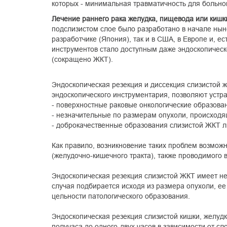
которых - минимальная травматичность для больног
Лечение раннего рака желудка
, пищевода
или кишк
подслизистом слое было разработано в начале ныне
разработчике (Япония), так и в США, в Европе и, е
инструментов стало доступным даже эндоскопическ
(сокращено ЖКТ).
Эндоскопическая резекция и диссекция слизистой
эндоскопического инструментария, позволяют устра
- поверхностные раковые онкологические образован
- незначительные по размерам опухоли, происходя
- доброкачественные образования слизистой ЖКТ л
Как правило, возникновение таких проблем возможн
(желудочно-кишечного тракта), также проводимого
Эндоскопическая резекция слизистой ЖКТ имеет не
случая подбирается исходя из размера опухоли, ее 
цельности патологического образования.
Эндоскопическая резекция слизистой кишки, желуд
получаса до одного-двух часов в зависимости от сл