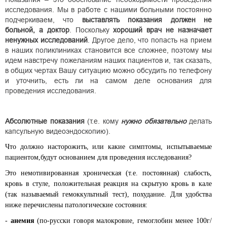
исследования. Мы в работе с нашими больными постоянно
подчеркиваем, что
выставлять показания должен не
больной, а доктор
. Поскольку
хороший врач не назначает
ненужных исследований
. Другое дело, что попасть на прием
в наших поликлиниках становится все сложнее, поэтому мы
идем навстречу пожеланиям наших пациентов и, так сказать,
в общих чертах Вашу ситуацию можно обсудить по телефону
и уточнить, есть ли на самом деле основания для
проведения исследования.
Абсолютные показания
(т.е. кому
нужно обязательно
делать
капсульную видеоэндоскопию).
Что должно насторожить, или какие симптомы, испытываемые
пациентом,будут основанием для проведения исследования?
Это немотивированная хроническая (т.е. постоянная) слабость,
кровь в стуле, положительная реакция на скрытую кровь в кале
(так называемый гемоккультный тест), похудание. Для удобства
ниже перечислены патологические состояния:
-
анемия
(по-русски говоря малокровие, гемоглобин менее 100г/