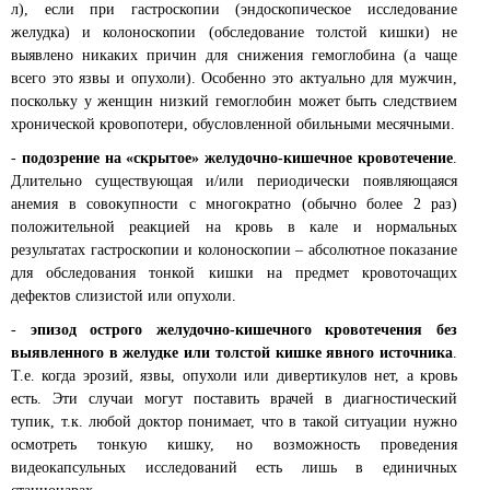
л), если при гастроскопии (эндоскопическое исследование
желудка) и колоноскопии (обследование толстой кишки) не
выявлено никаких причин для снижения гемоглобина (а чаще
всего это язвы и опухоли). Особенно это актуально для мужчин,
поскольку у женщин низкий гемоглобин может быть следствием
хронической кровопотери, обусловленной обильными месячными.
-
подозрение на «скрытое» желудочно-кишечное кровотечение
.
Длительно существующая и/или периодически появляющаяся
анемия в совокупности с многократно (обычно более 2 раз)
положительной реакцией на кровь в кале и нормальных
результатах гастроскопии и колоноскопии – абсолютное показание
для обследования тонкой кишки на предмет кровоточащих
дефектов слизистой или опухоли.
-
эпизод острого желудочно-кишечного кровотечения без
выявленного в желудке или толстой кишке явного источника
.
Т.е. когда эрозий, язвы, опухоли или дивертикулов нет, а кровь
есть. Эти случаи могут поставить врачей в диагностический
тупик, т.к. любой доктор понимает, что в такой ситуации нужно
осмотреть тонкую кишку, но возможность проведения
видеокапсульных исследований есть лишь в единичных