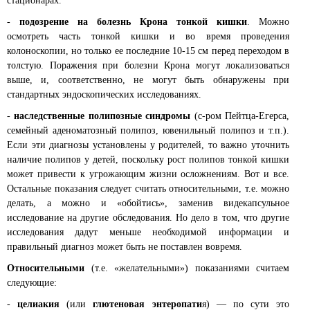
стационарах.
-
подозрение на болезнь Крона тонкой кишки
. Можно
осмотреть часть тонкой кишки и во время проведения
колоноскопии, но только ее последние 10-15 см перед переходом в
толстую. Поражения при болезни Крона могут локализоваться
выше, и, соответственно, не могут быть обнаружены при
стандартных эндоскопических исследованиях.
-
наследственные полипозные синдромы
(с-ром Пейтца-Егерса,
семейный аденоматозный полипоз, ювенильный полипоз и т.п.).
Если эти диагнозы установлены у родителей, то важно уточнить
наличие полипов у детей, поскольку рост полипов тонкой кишки
может привести к угрожающим жизни осложнениям. Вот и все.
Остальные показания следует считать относительными, т.е. можно
делать, а можно и «обойтись», заменив видекапсульное
исследование на другие обследования. Но дело в том, что другие
исследования дадут меньше необходимой информации и
правильный диагноз может быть не поставлен вовремя.
Относительными
(т.е. «желательными») показаниями считаем
следующие:
-
целиакия
(или
глютеновая энтеропати
я) — по сути это