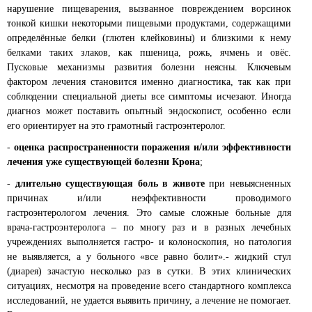
нарушение пищеварения, вызванное повреждением ворсинок
тонкой кишки некоторыми пищевыми продуктами, содержащими
определённые белки (глютен клейковины) и близкими к нему
белками таких злаков, как пшеница, рожь, ячмень и овёс.
Пусковые механизмы развития болезни неясны. Ключевым
фактором лечения становится именно диагностика, так как при
соблюдении специальной диеты все симптомы исчезают. Иногда
диагноз может поставить опытный эндоскопист, особенно если
его ориентирует на это грамотный гастроэнтеролог.
-
оценка распространенности поражения и/или эффективности
лечения уже существующей болезни Крона
;
-
длительно существующая боль в животе
при невыясненных
причинах и/или неэффективности проводимого
гастроэнтерологом лечения. Это самые сложные больные для
врача-гастроэнтеролога – по многу раз и в разных лечебных
учреждениях выполняется гастро- и колоноскопия, но патология
не выявляется, а у больного «все равно болит».- жидкий стул
(диарея) зачастую несколько раз в сутки. В этих клинических
ситуациях, несмотря на проведение всего стандартного комплекса
исследований, не удается выявить причину, а лечение не помогает.